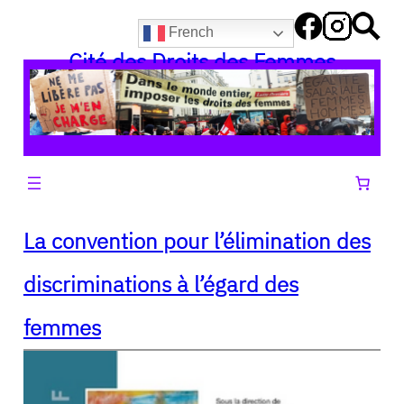
Aller
French
au
Cité des Droits des Femmes
contenu
La convention pour l’élimination des
discriminations à l’égard des
femmes