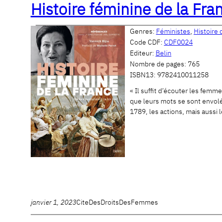
Histoire féminine de la Fra
Genres:
Féministes
,
Histoire
Code CDF:
CDF0024
Editeur:
Belin
Nombre de pages:
765
ISBN13:
9782410011258
« Il suffit d’écouter les femme
que leurs mots se sont envolé
1789, les actions, mais aussi 
janvier 1, 2023
CiteDesDroitsDesFemmes