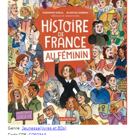
Genre:
Jeunesse(livres et BDs)
Code CDF:
CDF0363