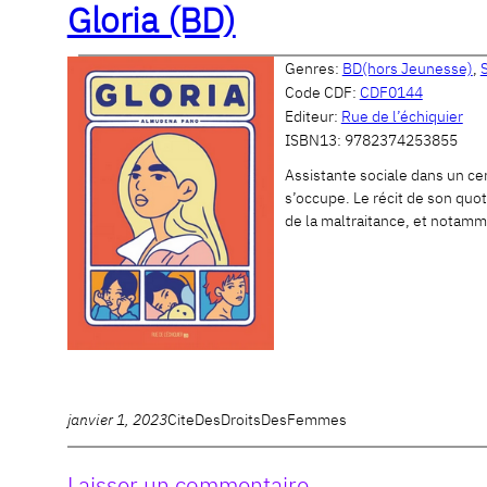
Gloria (BD)
Genres:
BD(hors Jeunesse)
,
Code CDF:
CDF0144
Editeur:
Rue de l’échiquier
ISBN13:
9782374253855
Assistante sociale dans un ce
s’occupe. Le récit de son quot
de la maltraitance, et notamm
janvier 1, 2023
CiteDesDroitsDesFemmes
Laisser un commentaire