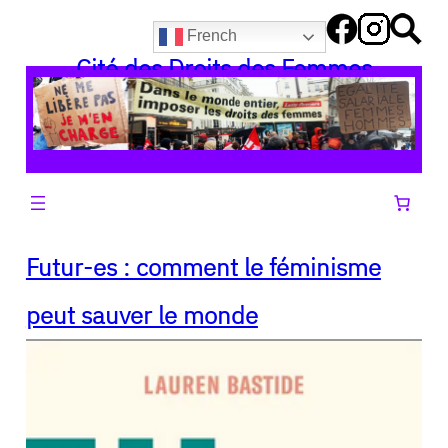
Aller
French
au
Cité des Droits des Femmes
contenu
Futur-es : comment le féminisme
peut sauver le monde