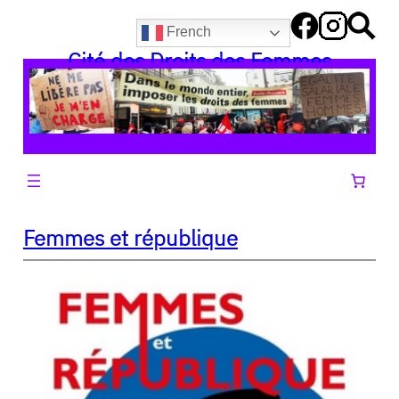
Aller
French
au
Cité des Droits des Femmes
contenu
Femmes et république