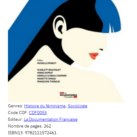
Genres:
Histoire du féminisme
,
Sociologie
Code CDF:
CDF0055
Editeur:
La Documentation Française
Nombre de pages:
262
ISBN13:
9782111572461