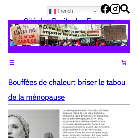
Aller
French
au
Cité des Droits des Femmes
contenu
Bouffées de chaleur: briser le tabou
de la ménopause