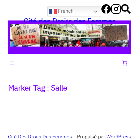
Aller
French
au
Cité des Droits des Femmes
contenu
Marker Tag :
Salle
Cité Des Droits Des Femmes
Propulsé par
WordPress