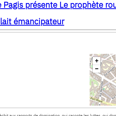
ie Pagis présente Le prophète ro
ulait émancipateur
+
−
léchit aux rapports de domination, qui raconte les luttes, qui do