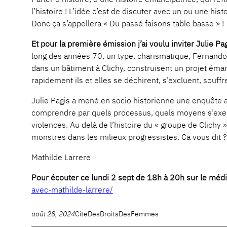
l’histoire ! L’idée c’est de discuter avec un ou une 
Donc ça s’appellera « Du passé faisons table basse » !
Et pour la première émission j’ai voulu inviter Julie Pa
long des années 70, un type, charismatique, Fernando, 
dans un bâtiment à Clichy, construisent un projet éman
rapidement ils et elles se déchirent, s’excluent, souffr
Julie Pagis a mené en socio historienne une enquête a
comprendre par quels processus, quels moyens s’exerça
violences. Au delà de l’histoire du « groupe de Clichy
monstres dans les milieux progressistes. Ca vous dit ?
Mathilde Larrere
Pour écouter ce lundi 2 sept de 18h à 20h sur le médi
avec-mathilde-larrere/
août 28, 2024
CiteDesDroitsDesFemmes