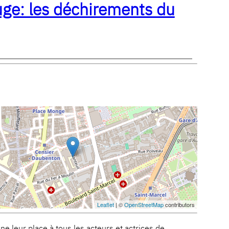
uge: les déchirements du
Leaflet
| ©
OpenStreetMap
contributors
nne leur place à tous les acteurs et actrices de