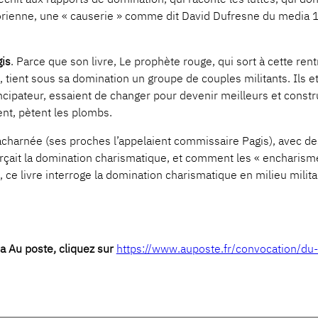
historienne, une « causerie » comme dit David Dufresne du media
gis
. Parce que son livre, Le prophète rouge, qui sort à cette ren
tient sous sa domination un groupe de couples militants. Ils et
cipateur, essaient de changer pour devenir meilleurs et constru
ent, pètent les plombs.
charnée (ses proches l’appelaient commissaire Pagis), avec de
it la domination charismatique, et comment les « encharismé.es
 », ce livre interroge la domination charismatique en milieu mi
a Au poste, cliquez sur
https://www.auposte.fr/convocation/du