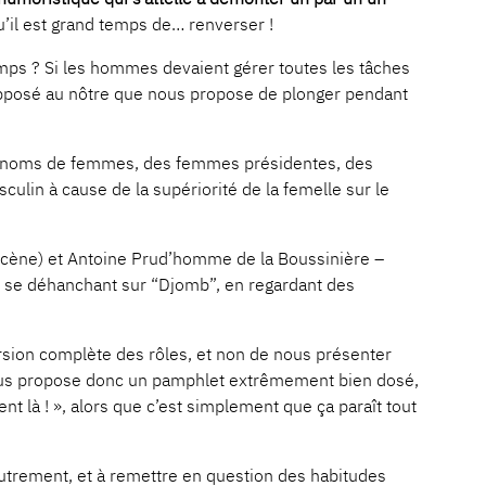
’il est grand temps de… renverser !
temps ? Si les hommes devaient gérer toutes les tâches
opposé au nôtre que nous propose de plonger pendant
aux noms de femmes, des femmes présidentes, des
culin à cause de la supériorité de la femelle sur le
 scène) et Antoine Prud’homme de la Boussinière –
en se déhanchant sur “Djomb”, en regardant des
ersion complète des rôles, et non de nous présenter
e nous propose donc un pamphlet extrêmement bien dosé,
t là ! », alors que c’est simplement que ça paraît tout
s autrement, et à remettre en question des habitudes