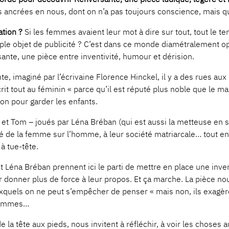
ancrées en nous, dont on n’a pas toujours conscience, mais qu
ation ?
Si les femmes avaient leur mot à dire sur tout, tout le 
ple objet de publicité ? C’est dans ce monde diamétralement 
ante, une pièce entre inventivité, humour et dérision.
e, imaginé par l’écrivaine Florence Hinckel, il y a des rues 
it tout au féminin « parce qu’il est réputé plus noble que le mas
son pour garder les enfants.
 et Tom – joués par Léna Bréban (qui est aussi la metteuse en
ité de la femme sur l’homme, à leur société matriarcale… tout 
 à tue-tête.
t Léna Bréban prennent ici le parti de mettre en place une inv
 pour donner plus de force à leur propos. Et ça marche. La pièc
uxquels on ne peut s’empêcher de penser « mais non, ils exagèren
 hommes…
e la tête aux pieds, nous invitent à réfléchir, à voir les chose