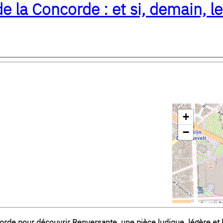
la Concorde : et si, demain, le
+
−
rde pour découvrir Renversante, une pièce ludique, légère et 