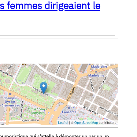
s femmes dirigeaient le
Leaflet
| ©
OpenStreetMap
contributors
humoristique qui s’attelle à démonter un par un un