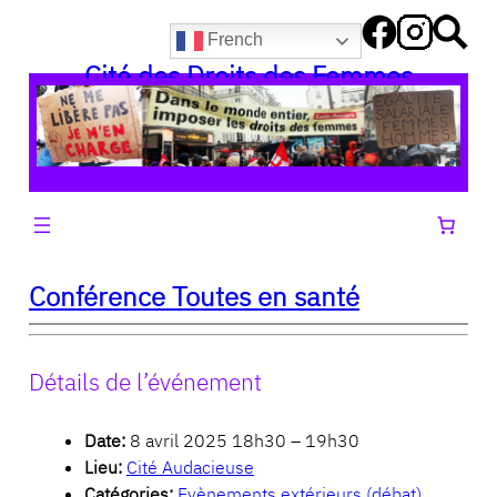
Aller
French
au
Cité des Droits des Femmes
contenu
Conférence Toutes en santé
Détails de l’événement
Date:
8 avril 2025 18h30
–
19h30
Lieu:
Cité Audacieuse
Catégories:
Evènements extérieurs (débat)