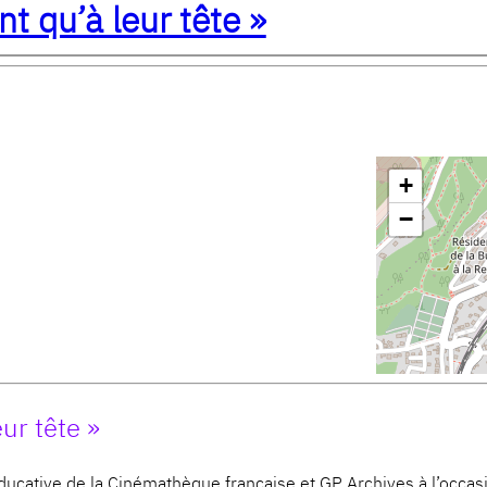
nt qu’à leur tête »
+
−
eur tête »
ucative de la Cinémathèque française et GP Archives à l’occa