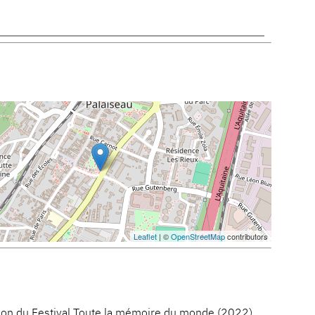
Leaflet
| ©
OpenStreetMap
contributors
sion du Festival Toute la mémoire du monde (2022)