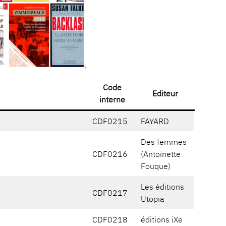
Code
Editeur
interne
CDF0215
FAYARD
Des femmes
CDF0216
(Antoinette
Fouque)
Les éditions
CDF0217
Utopia
CDF0218
éditions iXe