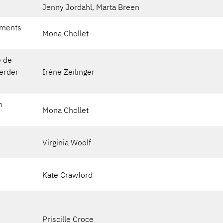
Jenny Jordahl, Marta Breen
ements
Mona Chollet
e de
erder
Irène Zeilinger
n
Mona Chollet
Virginia Woolf
Kate Crawford
Priscille Croce