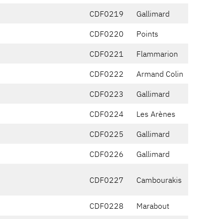
CDF0219
Gallimard
CDF0220
Points
CDF0221
Flammarion
CDF0222
Armand Colin
CDF0223
Gallimard
CDF0224
Les Arènes
CDF0225
Gallimard
CDF0226
Gallimard
CDF0227
Cambourakis
CDF0228
Marabout