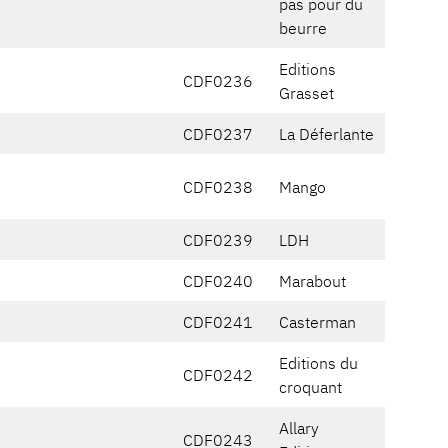
pas pour du
beurre
Editions
CDF0236
Grasset
CDF0237
La Déferlante
CDF0238
Mango
CDF0239
LDH
CDF0240
Marabout
CDF0241
Casterman
Editions du
CDF0242
croquant
Allary
CDF0243