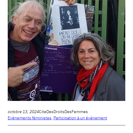
octobre 13, 2024
CiteDesDroitsDesFemmes
Evènements féministes
, 
Participation à un évènement