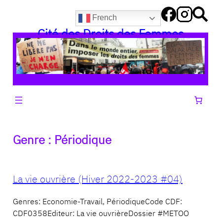
Aller
French
au
Cité des Droits des Femmes
contenu
Genre :
Périodique
La vie ouvrière (Hiver 2022-2023 #04)
Genres: Economie-Travail, PériodiqueCode CDF:
CDF0358Editeur: La vie ouvrièreDossier #METOO