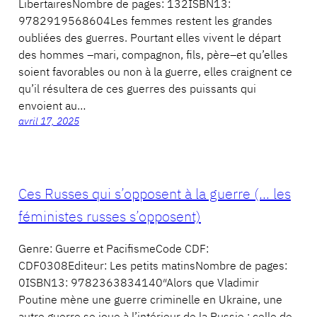
LibertairesNombre de pages: 132ISBN13:
9782919568604Les femmes restent les grandes
oubliées des guerres. Pourtant elles vivent le départ
des hommes –mari, compagnon, fils, père–et qu’elles
soient favorables ou non à la guerre, elles craignent ce
qu’il résultera de ces guerres des puissants qui
envoient au…
avril 17, 2025
Ces Russes qui s’opposent à la guerre (… les
féministes russes s’opposent)
Genre: Guerre et PacifismeCode CDF:
CDF0308Editeur: Les petits matinsNombre de pages:
0ISBN13: 9782363834140″Alors que Vladimir
Poutine mène une guerre criminelle en Ukraine, une
autre guerre se joue à l’intérieur de la Russie : celle de