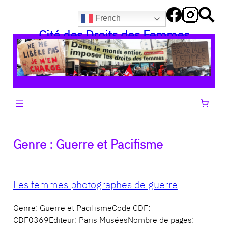
Aller
French
au
Cité des Droits des Femmes
contenu
Genre :
Guerre et Pacifisme
Les femmes photographes de guerre
Genre: Guerre et PacifismeCode CDF:
CDF0369Editeur: Paris MuséesNombre de pages: