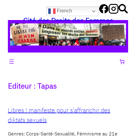
Aller
French
au
Cité des Droits des Femmes
contenu
Editeur :
Tapas
Libres ! manifeste pour s’affranchir des
diktats sexuels
Genres: Corps-Santé-Sexualité, Féminisme au 21e