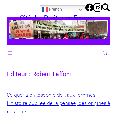
Aller
French
au
Cité des Droits des Femmes
contenu
Editeur :
Robert Laffont
Ce que la philosophie doit aux femmes –
L’histoire oubliée de la pensée, des origines à
nos jours