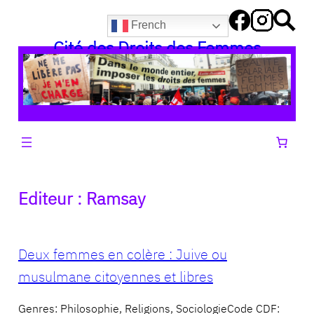
Aller
French
au
Cité des Droits des Femmes
contenu
Editeur :
Ramsay
Deux femmes en colère : Juive ou
musulmane citoyennes et libres
Genres: Philosophie, Religions, SociologieCode CDF: