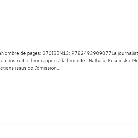
eNombre de pages: 270ISBN13: 9782493909077La journaliste 
est construit et leur rapport à la féminité : Nathalie Kosciusko-
tretiens issus de l’émission…