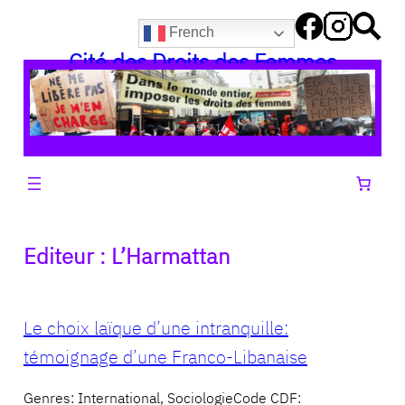
Aller
French
au
Cité des Droits des Femmes
contenu
Editeur :
L’Harmattan
Le choix laïque d’une intranquille:
témoignage d’une Franco-Libanaise
Genres: International, SociologieCode CDF: