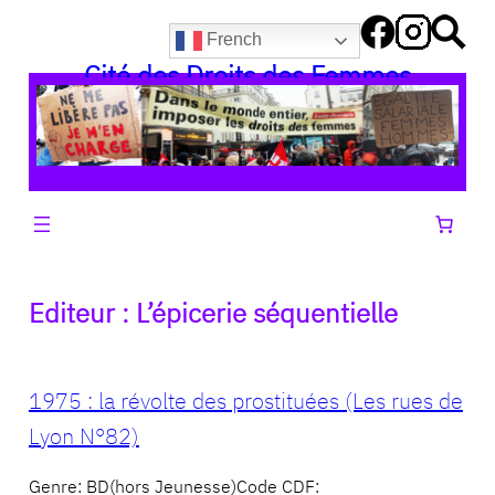
Aller
French
au
Cité des Droits des Femmes
contenu
Editeur :
L’épicerie séquentielle
1975 : la révolte des prostituées (Les rues de
Lyon N°82)
Genre: BD(hors Jeunesse)Code CDF: