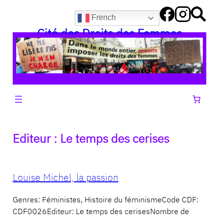
Aller
French
au
Cité des Droits des Femmes
contenu
Editeur :
Le temps des cerises
Louise Michel, la passion
Genres: Féministes, Histoire du féminismeCode CDF:
CDF0026Editeur: Le temps des cerisesNombre de