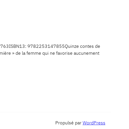
ges: 763ISBN13: 9782253147855Quinze contes de
remière » de la femme qui ne favorise aucunement
Propulsé par
WordPress