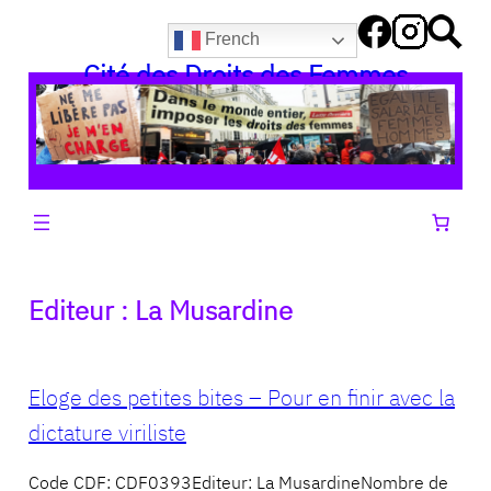
Aller
French
au
Cité des Droits des Femmes
contenu
Editeur :
La Musardine
Eloge des petites bites – Pour en finir avec la
dictature viriliste
Code CDF: CDF0393Editeur: La MusardineNombre de