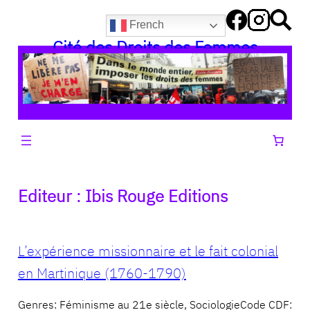
Aller
French
au
Cité des Droits des Femmes
contenu
Editeur :
Ibis Rouge Editions
L’expérience missionnaire et le fait colonial
en Martinique (1760-1790)
Genres: Féminisme au 21e siècle, SociologieCode CDF: