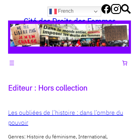
Aller
French
au
Cité des Droits des Femmes
contenu
Editeur :
Hors collection
Les oubliées de l’histoire : dans l’ombre du
pouvoir
Genres: Histoire du féminisme, International,