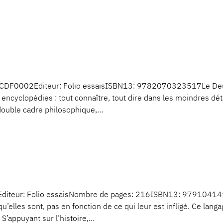
 CDF0002Editeur: Folio essaisISBN13: 9782070323517Le Deuxiè
ncyclopédies : tout connaître, tout dire dans les moindres détail
 double cadre philosophique,…
Editeur: Folio essaisNombre de pages: 216ISBN13: 9791041413
’elles sont, pas en fonction de ce qui leur est infligé. Ce langa
 S’appuyant sur l’histoire,…