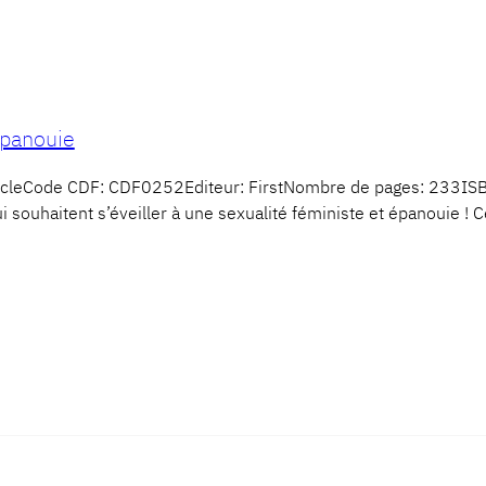
épanouie
iècleCode CDF: CDF0252Editeur: FirstNombre de pages: 233I
i souhaitent s’éveiller à une sexualité féministe et épanouie ! Ce