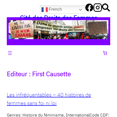
Aller
French
au
Cité des Droits des Femmes
contenu
Editeur :
First Causette
Les infréquentables – 40 histoires de
femmes sans foi ni loi
Genres: Histoire du féminisme, InternationalCode CDF: