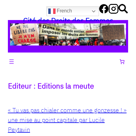
Aller
French
au
Cité des Droits des Femmes
contenu
Editeur :
Editions la meute
« Tu vas pas chialer comme une gonzesse ! »
une mise au point capitale par Lucile
Peytavin