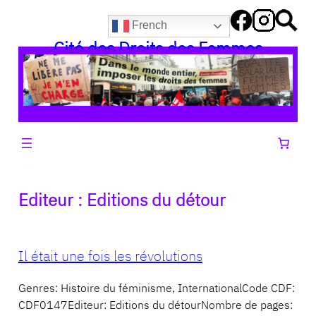
Aller
French
au
Cité des Droits des Femmes
contenu
Editeur :
Editions du détour
Il était une fois les révolutions
Genres: Histoire du féminisme, InternationalCode CDF:
CDF0147Editeur: Editions du détourNombre de pages: