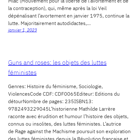
Mlac (Mouvement pour la liberté de l’avortement et de
la contraception), qui, même après la loi Veil
dépénalisant l’avortement en janvier 1975, continue la
lutte. Majoritairement autodidactes,…
janvier 1, 2023
Guns and roses: les objets des luttes
féministes
Genres: Histoire du féminisme, Sociologie,
ViolencesCode CDF: CDF0065Editeur: Editions du
détourNombre de pages: 235ISBN13:
9782493229045L’historienne Mathilde Larrère
raconte avec érudition et humour l’histoire des objets,
connus ou insolites, des luttes féministes. L’autrice
de Rage against the Machisme poursuit son exploration
des luttes féministes depuis la Révolution française et