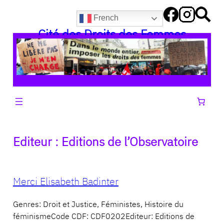
Aller
French
au
Cité des Droits des Femmes
contenu
Editeur :
Editions de l’Observatoire
Merci Elisabeth Badinter
Genres: Droit et Justice, Féministes, Histoire du
féminismeCode CDF: CDF0202Editeur: Editions de