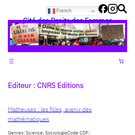
Aller
French
au
Cité des Droits des Femmes
contenu
Editeur :
CNRS Editions
Matheuses : les filles, avenir des
mathématiques
Genres: Science, SociologieCode CDF: