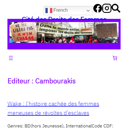
Aller
French
au
Cité des Droits des Femmes
contenu
Editeur :
Cambourakis
Wake : l’histoire cachée des femmes
meneuses de révoltes d’esclaves
Genres: BD(hors Jeunesse), InternationalCode CDF: