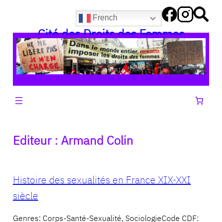
Aller
French
au
Cité des Droits des Femmes
contenu
Editeur :
Armand Colin
Histoire des sexualités en France XIX-XXI
siècle
Genres: Corps-Santé-Sexualité, SociologieCode CDF: