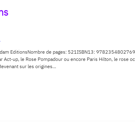
ns
e
dam EditionsNombre de pages: 521ISBN13: 9782354802769Résum
ar Act-up, le Rose Pompadour ou encore Paris Hilton, le rose oc
 Revenant sur les origines…