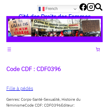
Aller
French
au
Cité des Droits des Femmes
contenu
Code CDF :
CDF0396
Fille à pédés
Genres: Corps-Santé-Sexualité, Histoire du
féminismeCode CDF: CDF0396Editeur: