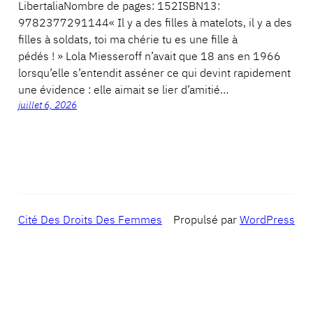
LibertaliaNombre de pages: 152ISBN13:
9782377291144« Il y a des filles à matelots, il y a des
filles à soldats, toi ma chérie tu es une fille à
pédés ! » Lola Miesseroff n’avait que 18 ans en 1966
lorsqu’elle s’entendit asséner ce qui devint rapidement
une évidence : elle aimait se lier d’amitié…
juillet 6, 2026
Cité Des Droits Des Femmes
Propulsé par
WordPress