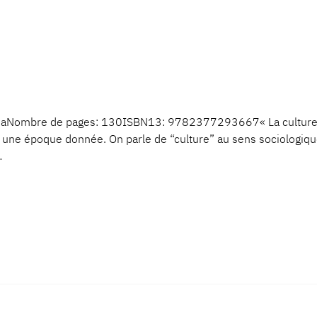
iaNombre de pages: 130ISBN13: 9782377293667« La culture du
rs à une époque donnée. On parle de “culture” au sens sociologi
…