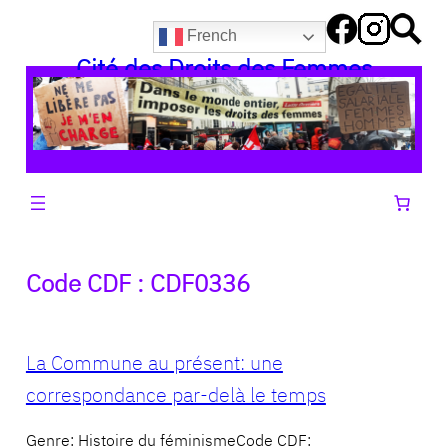
Aller
French
au
Cité des Droits des Femmes
contenu
Code CDF :
CDF0336
La Commune au présent: une
correspondance par-delà le temps
Genre: Histoire du féminismeCode CDF: