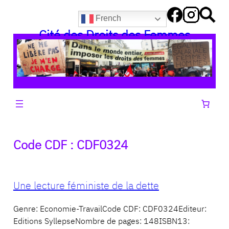
Aller
French
au
Cité des Droits des Femmes
contenu
Code CDF :
CDF0324
Une lecture féministe de la dette
Genre: Economie-TravailCode CDF: CDF0324Editeur:
Editions SyllepseNombre de pages: 148ISBN13: