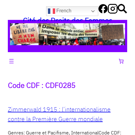
Aller
French
au
Cité des Droits des Femmes
contenu
Code CDF :
CDF0285
Zimmerwald 1915 : l’internationalisme
contre la Première Guerre mondiale
Genres: Guerre et Pacifisme, InternationalCode CDF: