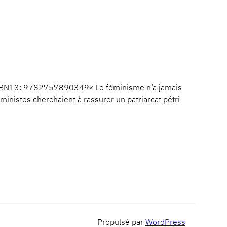
ISBN13: 9782757890349« Le féminisme n’a jamais
inistes cherchaient à rassurer un patriarcat pétri
Propulsé par
WordPress