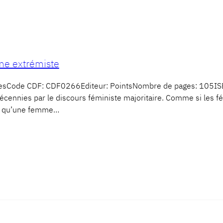
sme extrémiste
encesCode CDF: CDF0266Editeur: PointsNombre de pages: 105
cennies par le discours féministe majoritaire. Comme si les fém
 – qu’une femme…