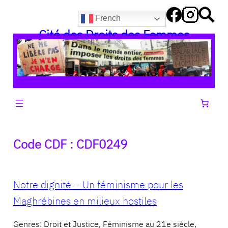
Aller
French
au
Cité des Droits des Femmes
contenu
Code CDF :
CDF0249
Notre dignité – Un féminisme pour les
Maghrébines en milieux hostiles
Genres: Droit et Justice, Féminisme au 21e siècle,