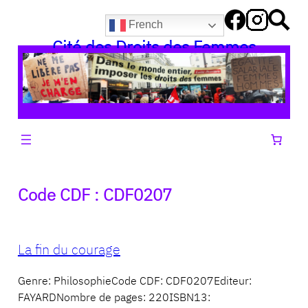
Aller
French
au
Cité des Droits des Femmes
contenu
Code CDF :
CDF0207
La fin du courage
Genre: PhilosophieCode CDF: CDF0207Editeur:
FAYARDNombre de pages: 220ISBN13: