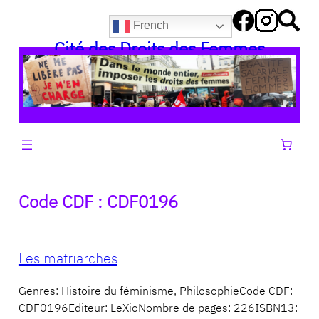
Aller
French
au
Cité des Droits des Femmes
contenu
Code CDF :
CDF0196
Les matriarches
Genres: Histoire du féminisme, PhilosophieCode CDF:
CDF0196Editeur: LeXioNombre de pages: 226ISBN13: