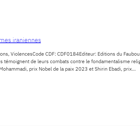
mmes iraniennes
ligions, ViolencesCode CDF: CDF0184Editeur: Editions du Fau
émoignent de leurs combats contre le fondamentalisme religie
 Mohammadi, prix Nobel de la paix 2023 et Shirin Ebadi, prix…