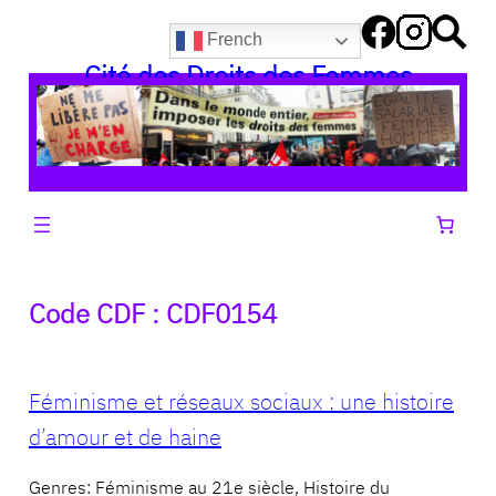
Aller
French
au
Cité des Droits des Femmes
contenu
Code CDF :
CDF0154
Féminisme et réseaux sociaux : une histoire
d’amour et de haine
Genres: Féminisme au 21e siècle, Histoire du