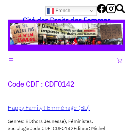
Aller
French
au
Cité des Droits des Femmes
contenu
Code CDF :
CDF0142
Happy Family ! Emménage (BD)
Genres: BD(hors Jeunesse), Féministes,
SociologieCode CDF: CDF0142Editeur: Michel