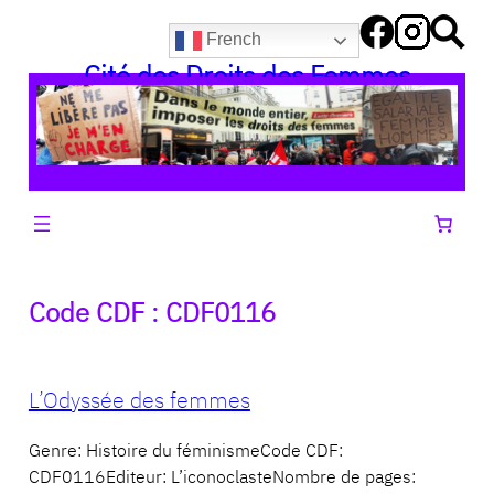
Aller
French
au
Cité des Droits des Femmes
contenu
Code CDF :
CDF0116
L’Odyssée des femmes
Genre: Histoire du féminismeCode CDF:
CDF0116Editeur: L’iconoclasteNombre de pages: